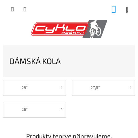
Přejít
NÁKUP
na
obsah
KOŠÍK
DÁMSKÁ KOLA
29"
27,5"
26"
Produkty teprve připravujeme.