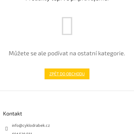
Můžete se ale podívat na ostatní kategorie.
ZPĚT DO OBCHODU
Z
á
p
a
Kontakt
t
info
@
cyklodrabek.cz
í