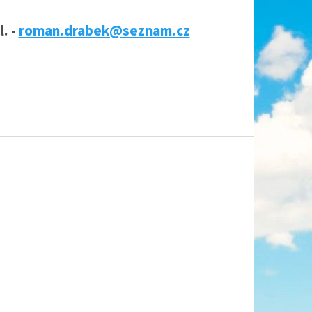
. -
roman.drabek@seznam.cz