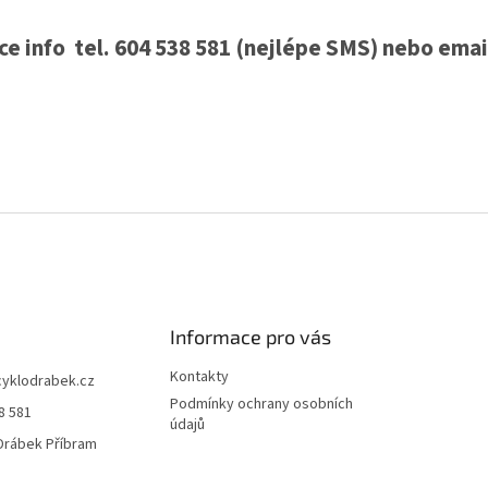
ce info tel. 604 538 581 (nejlépe SMS) nebo email
Informace pro vás
Kontakty
cyklodrabek.cz
Podmínky ochrany osobních
8 581
údajů
Drábek Příbram