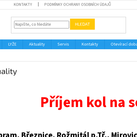
KONTAKTY
PODMÍNKY OCHRANY OSOBNÍCH ÚDAJŮ
HLEDAT
LYŽE
Aktuality
Servis
Kontakty
Otevírací dob
ality
Příjem kol na s
bram, Březnice, Rožmitál p.Tř., Mirovic